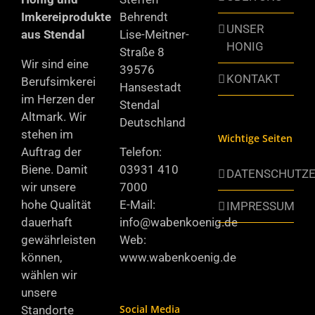
Imkereiprodukte
Behrendt
UNSER
aus Stendal
Lise-Meitner-
HONIG
Straße 8
Wir sind eine
39576
KONTAKT
Berufsimkerei
Hansestadt
im Herzen der
Stendal
Altmark. Wir
Deutschland
stehen im
Wichtige Seiten
Auftrag der
Telefon:
Biene. Damit
03931 410
DATENSCHUTZ
wir unsere
7000
hohe Qualität
E-Mail:
IMPRESSUM
dauerhaft
info@wabenkoenig.de
gewährleisten
Web:
können,
www.wabenkoenig.de
wählen wir
unsere
Social Media
Standorte