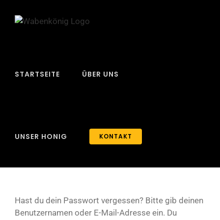
Zum
Inhalt
springen
STARTSEITE
ÜBER UNS
UNSER HONIG
KONTAKT
Hast du dein Passwort vergessen? Bitte gib deinen
Benutzernamen oder E-Mail-Adresse ein. Du