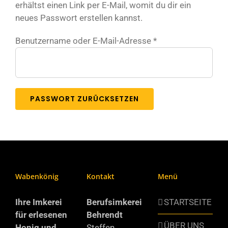
erhältst einen Link per E-Mail, womit du dir ein
neues Passwort erstellen kannst.
Erforderlich
Benutzername oder E-Mail-Adresse
*
PASSWORT ZURÜCKSETZEN
Wabenkönig
Kontakt
Menü
Ihre Imkerei
Berufsimkerei
STARTSEITE
für erlesenen
Behrendt
ÜBER UNS
Honig und
Steffen