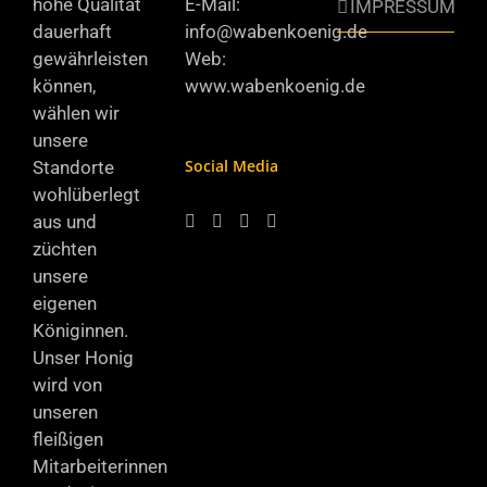
hohe Qualität
E-Mail:
IMPRESSUM
dauerhaft
info@wabenkoenig.de
gewährleisten
Web:
können,
www.wabenkoenig.de
wählen wir
unsere
Social Media
Standorte
wohlüberlegt
aus und
züchten
unsere
eigenen
Königinnen.
Unser Honig
wird von
unseren
fleißigen
Mitarbeiterinnen