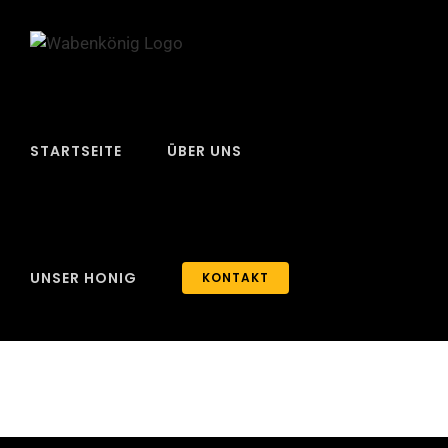
Zum
Inhalt
springen
STARTSEITE
ÜBER UNS
UNSER HONIG
KONTAKT