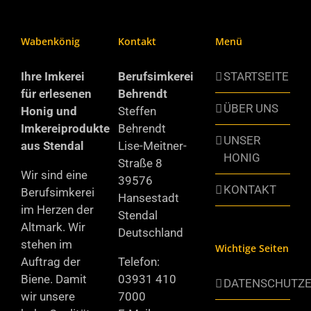
Wabenkönig
Kontakt
Menü
Ihre Imkerei
Berufsimkerei
STARTSEITE
für erlesenen
Behrendt
ÜBER UNS
Honig und
Steffen
Imkereiprodukte
Behrendt
UNSER
aus Stendal
Lise-Meitner-
HONIG
Straße 8
Wir sind eine
39576
KONTAKT
Berufsimkerei
Hansestadt
im Herzen der
Stendal
Altmark. Wir
Deutschland
stehen im
Wichtige Seiten
Auftrag der
Telefon:
Biene. Damit
03931 410
DATENSCHUTZ
wir unsere
7000